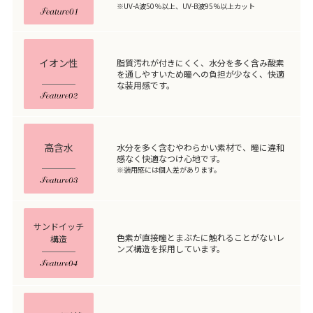
※UV-A波50％以上、UV-B波95％以上カット
イオン性
脂質汚れが付きにくく、水分を多く含み酸素
を通しやすいため瞳への負担が少なく、快適
な装用感です。
高含水
水分を多く含むやわらかい素材で、瞳に違和
感なく快適なつけ心地です。
※装用感には個人差があります。
サンドイッチ
色素が直接瞳とまぶたに触れることがないレ
構造
ンズ構造を採用しています。