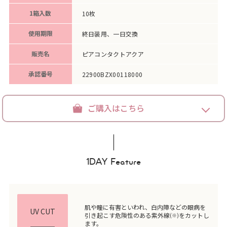
1箱入数
10枚
使用期限
終日装用、一日交換
販売名
ピアコンタクトアクア
承認番号
22900BZX00118000
ご購入はこちら
1DAY Feature
肌や瞳に有害といわれ、白内障などの眼病を
UV CUT
引き起こす危険性のある紫外線
をカットし
(※)
ます。